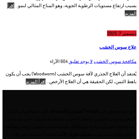
بسبب ارتفاع مستويات الرطوبة الجوية، وهو المناخ المثالي لنمو...
اقرأ
المزيد
ديسمبر 7, 2025
علاج سوس الخشب
مكافحة سوس الخشب
لا يوجد تعليق
604
الآراء
يُعتقد أن العلاج الجذري لآفة سوس الخشب (Woodworm) يجب أن يكون
باهظ الثمن، لكن الحقيقة هي أن العلاج الأرخص...
اقرأ المزيد
نحن متخصصون في
القضاء الجذري والمستدام
على مستعمرات النمل
الأبيض وسوس الخشب وحفار الخشب باستخدام تقنيات حقن ومبيدات
آمنة وفعالة لضمان سلامة ممتلكاتك. نقدم خدمات فحص دقيقة ومعالجة
وقائية وعلاجية مدعومة
بضمان طويل الأمد
لحماية أساسات منزلك