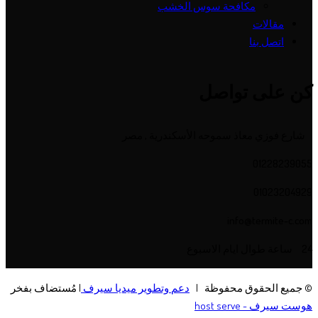
مكافحة سوس الخشب
مقالات
اتصل بنا
كن على تواصل
شارع فوزي معاذ سموحه الأسكندرية , مصر
01228239055
01023204929
info@termite-c.com
24 ساعة طوال ايام الاسبوع
© جميع الحقوق محفوظة |
دعم وتطوير ميديا سيرف
| مُستضاف بفخر
هوست سيرف - host serve