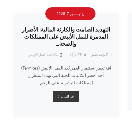
ديسمبر 7, 2025
التهديد الصامت والكارثة المالية: الأضرار
المدمرة للنمل الأبيض على الممتلكات
والصحة…
لا يوجد تعليق
714
الآراء
مكافحة النمل الابيض
آفة تدمر استثمار العمر يُعد النمل الأبيض (Termites)
أحد أخطر الكائنات الحية التي تهدد استقرار
الممتلكات البشرية. على الرغم...
اقرأ المزيد