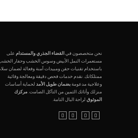
نحن متخصصون في
القضاء الجذري والمستدام
على
مستعمرات النمل الأبيض وسوس الخشب وحفار الخشب
باستخدام تقنيات حقن ومبيدات آمنة وفعالة لضمان سلام
ممتلكاتك. نقدم خدمات فحص دقيقة ومعالجة وقائية
وعلاجية مدعومة
بضمان طويل الأمد
لحماية أساسات
منزلك وأثاثك الثمين من التآكل الصامت.
مركزك
الموثوق
لراحة البال التامة.