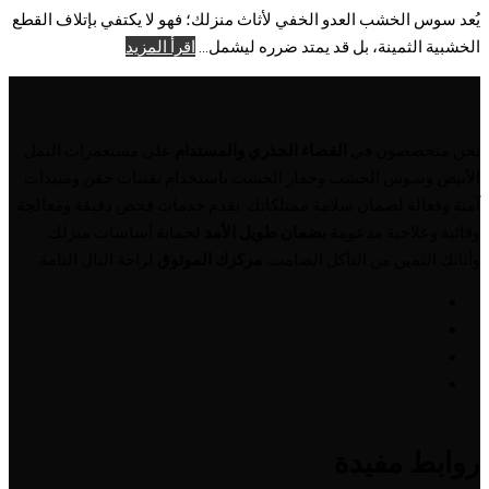
يُعد سوس الخشب العدو الخفي لأثاث منزلك؛ فهو لا يكتفي بإتلاف القطع
الخشبية الثمينة، بل قد يمتد ضرره ليشمل...
اقرأ المزيد
نحن متخصصون في
القضاء الجذري والمستدام
على مستعمرات النمل
الأبيض وسوس الخشب وحفار الخشب باستخدام تقنيات حقن ومبيدات
آمنة وفعالة لضمان سلامة ممتلكاتك. نقدم خدمات فحص دقيقة ومعالجة
وقائية وعلاجية مدعومة
بضمان طويل الأمد
لحماية أساسات منزلك
وأثاثك الثمين من التآكل الصامت.
مركزك الموثوق
لراحة البال التامة.
روابط مفيدة