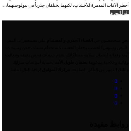
أخطر الآفات المدمرة للأخشاب، لكنهما يختلفان جذرياً في بيولوجيتهما،...
اقرأ المزيد
نحن متخصصون في
القضاء الجذري والمستدام
على مستعمرات النمل
الأبيض وسوس الخشب وحفار الخشب باستخدام تقنيات حقن ومبيدات
آمنة وفعالة لضمان سلامة ممتلكاتك. نقدم خدمات فحص دقيقة ومعالجة
وقائية وعلاجية مدعومة
بضمان طويل الأمد
لحماية أساسات منزلك
وأثاثك الثمين من التآكل الصامت.
مركزك الموثوق
لراحة البال التامة.
روابط مفيدة