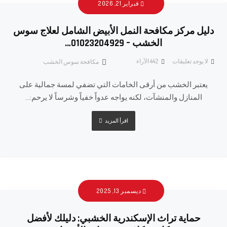
فبراير 21, 2026
دليل مركز مكافحة النمل الأبيض الشامل لعلاج سوس
الخشب – 01023204929…
لا يوجد تعليقات
442
الآراء
مكافحة سوس الخشب
يعتبر الخشب من أرقى الخامات التي تضفي لمسة جمالية على
المنازل والمنشآت، لكنه يواجه عدواً خفياً وشرساً لا يرحم:...
اقرأ المزيد
ديسمبر 13, 2025
حماية تراث الإسكندرية الخشبي: دليلك لأفضل