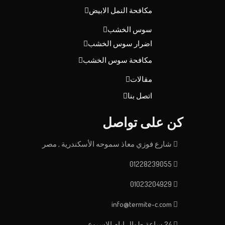
مكافحة النمل الابيض
سوس الخشب
اضرار سوس الخشب
مكافحة سوس الخشب
مقالات
اتصل بنا
كن على تواصل
شارع فوزي معاذ سموحه الأسكندرية , مصر
01228239055
01023204929
info@termite-c.com
24 ساعة طوال ايام الاسبوع