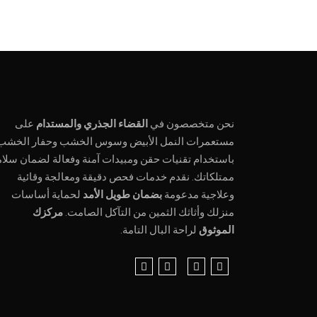
نحن متخصصون في
القضاء الجذري والمستدام
على
مستعمرات النمل الأبيض وسوس الخشب وحفار الخشب
باستخدام تقنيات حقن ومبيدات آمنة وفعالة لضمان سلام
ممتلكاتك. نقدم خدمات فحص دقيقة ومعالجة وقائية
وعلاجية مدعومة
بضمان طويل الأمد
لحماية أساسات
منزلك وأثاثك الثمين من التآكل الصامت.
مركزك
الموثوق
لراحة البال التامة.