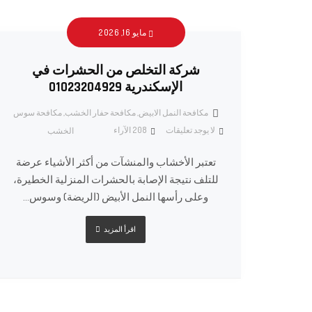
مايو 16, 2026
شركة التخلص من الحشرات في
الإسكندرية 01023204929
مكافحة النمل الابيض
,
مكافحة حفار الخشب
,
مكافحة سوس
لا يوجد تعليقات
208
الآراء
الخشب
تعتبر الأخشاب والمنشآت من أكثر الأشياء عرضة
للتلف نتيجة الإصابة بالحشرات المنزلية الخطيرة،
وعلى رأسها النمل الأبيض (الريضة) وسوس...
اقرأ المزيد