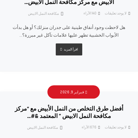
الأبيض مع مركز مكافحة النمل الأبيض…
لا يوجد تعليقات
140
الآراء
مكافحة النمل الابيض
هل لاحظت وجود أنفاق طينية على جدران منزلك؟ أو هل بدأت
الأبواب الخشبية تظهر عليها علامات تآكل غير مبررة؟...
اقرأ المزيد
فبراير 9, 2026
أفضل طرق التخلص من النمل الأبيض مع “مركز
مكافحة النمل الابيض ” المعتمد &#…
لا يوجد تعليقات
676
الآراء
مكافحة النمل الابيض