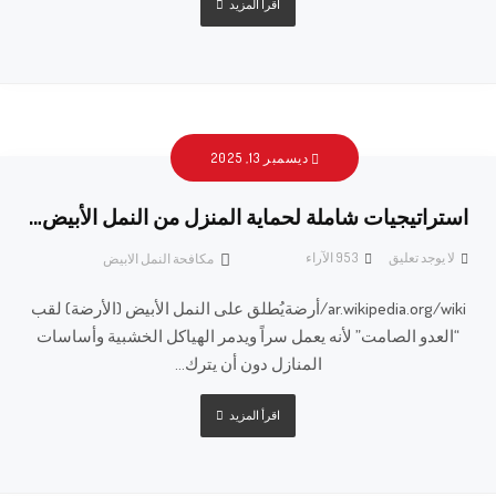
اقرأ المزيد
ديسمبر 13, 2025
استراتيجيات شاملة لحماية المنزل من النمل الأبيض…
لا يوجد تعليق
953
الآراء
مكافحة النمل الابيض
ar.wikipedia.org/wiki/أرضةيُطلق على النمل الأبيض (الأرضة) لقب
“العدو الصامت” لأنه يعمل سراً ويدمر الهياكل الخشبية وأساسات
المنازل دون أن يترك...
اقرأ المزيد