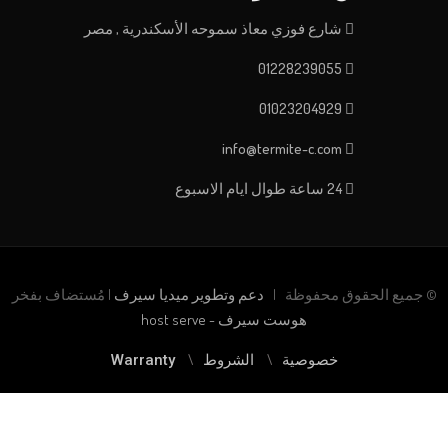
شارع فوزي معاذ سموحه الأسكندرية , مصر
01228239055
01023204929
info@termite-c.com
24 ساعة طوال ايام الاسبوع
© جميع الحقوق محفوظة |
دعم وتطوير ميديا سيرف
| مُستضاف بفخر
هوست سيرف - host serve
خصوصية
الشروط
Warranty