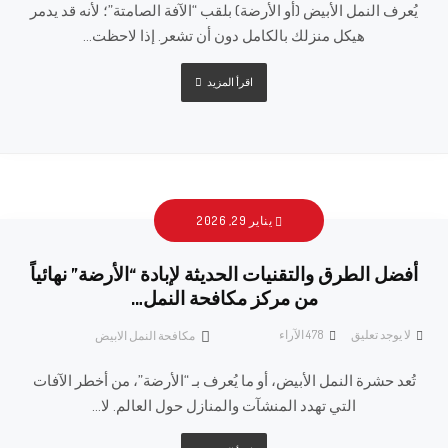
يُعرف النمل الأبيض (أو الأرضة) بلقب “الآفة الصامتة”؛ لأنه قد يدمر
هيكل منزلك بالكامل دون أن تشعر. إذا لاحظت...
اقرأ المزيد
يناير 29, 2026
أفضل الطرق والتقنيات الحديثة لإبادة “الأرضة” نهائياً
من مركز مكافحة النمل…
لا يوجد تعليق
478
الآراء
مكافحة النمل الابيض
تُعد حشرة النمل الأبيض، أو ما يُعرف بـ “الأرضة”، من أخطر الآفات
التي تهدد المنشآت والمنازل حول العالم. لا...