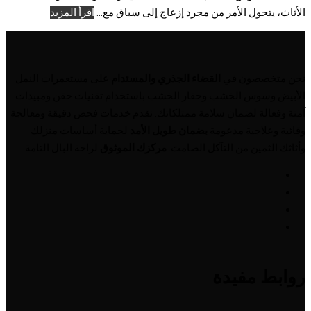
الأثاث، يتحول الأمر من مجرد إزعاج إلى سباق مع...
اقرأ المزيد
نحن متخصصون في
القضاء الجذري والمستدام
على مستعمرات النمل
الأبيض وسوس الخشب وحفار الخشب باستخدام تقنيات حقن ومبيدات
آمنة وفعالة لضمان سلامة ممتلكاتك. نقدم خدمات فحص دقيقة ومعالجة
وقائية وعلاجية مدعومة
بضمان طويل الأمد
لحماية أساسات منزلك
وأثاثك الثمين من التآكل الصامت.
مركزك الموثوق
لراحة البال التامة.
روابط مفيدة