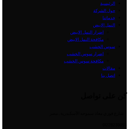
الرئيسية
حول الشركة
خدماتنا
النمل الابيض
اضرار النمل الابيض
مكافحة النمل الابيض
سوس الخشب
اضرار سوس الخشب
مكافحة سوس الخشب
مقالات
اتصل بنا
كن على تواصل
شارع فوزي معاذ سموحه الأسكندرية , مصر
01228239055