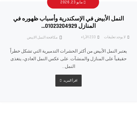
مايو 23, 2026
النمل الأبيض في الإسكندرية وأسباب ظهوره في
المنازل 01023204929…
لا يوجد تعليقات
233
الآراء
مكافحة النمل الابيض
يعتبر النمل الأبيض من أكثر الحشرات التدميرية التي تشكل خطراً
حقيقياً على المنازل والمنشآت. على عكس النمل العادي، يتغذى
النمل...
اقرأ المزيد