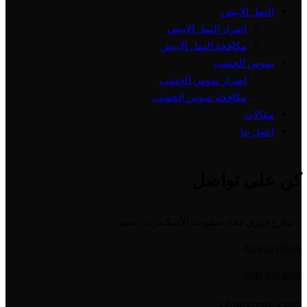
النمل الابيض
اضرار النمل الابيض
مكافحة النمل الابيض
سوس الخشب
اضرار سوس الخشب
مكافحة سوس الخشب
مقالات
اتصل بنا
كن على تواصل
شارع فوزي معاذ سموحه الأسكندرية , مصر
01228239055
01023204929
info@termite-c.com