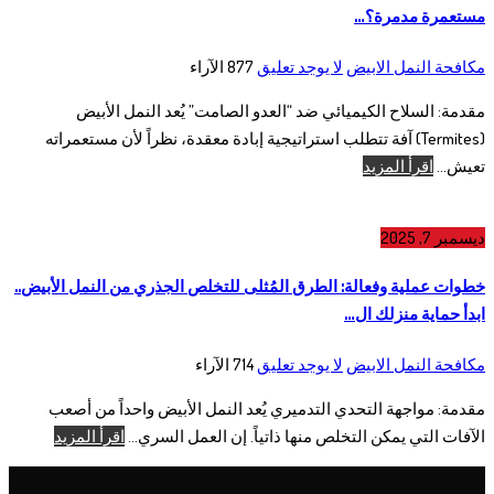
مستعمرة مدمرة؟…
مكافحة النمل الابيض
لا يوجد تعليق
877
الآراء
مقدمة: السلاح الكيميائي ضد “العدو الصامت” يُعد النمل الأبيض
(Termites) آفة تتطلب استراتيجية إبادة معقدة، نظراً لأن مستعمراته
تعيش...
اقرأ المزيد
ديسمبر 7, 2025
خطوات عملية وفعالة: الطرق المُثلى للتخلص الجذري من النمل الأبيض..
ابدأ حماية منزلك ال…
مكافحة النمل الابيض
لا يوجد تعليق
714
الآراء
مقدمة: مواجهة التحدي التدميري يُعد النمل الأبيض واحداً من أصعب
الآفات التي يمكن التخلص منها ذاتياً. إن العمل السري...
اقرأ المزيد