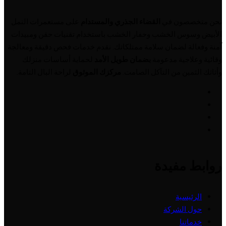
نحن متخصصون في
القضاء الجذري والمستدام
على مستعمرات النمل
الأبيض وسوس الخشب وحفار الخشب باستخدام تقنيات حقن ومبيدات
آمنة وفعالة لضمان سلامة ممتلكاتك. نقدم خدمات فحص دقيقة ومعالجة
وقائية وعلاجية مدعومة
بضمان طويل الأمد
لحماية أساسات منزلك
وأثاثك الثمين من التآكل الصامت.
مركزك الموثوق
لراحة البال التامة.
روابط مفيدة
الرئيسية
حول الشركة
خدماتنا