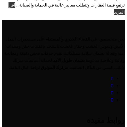
ترتفع قيمة العقارات وتتطلب معايير عالية في الحماية والصيانة....
اقرأ
المزيد
نحن متخصصون في
القضاء الجذري والمستدام
على مستعمرات النمل
الأبيض وسوس الخشب وحفار الخشب باستخدام تقنيات حقن ومبيدات
آمنة وفعالة لضمان سلامة ممتلكاتك. نقدم خدمات فحص دقيقة ومعالجة
وقائية وعلاجية مدعومة
بضمان طويل الأمد
لحماية أساسات منزلك
وأثاثك الثمين من التآكل الصامت.
مركزك الموثوق
لراحة البال التامة.
روابط مفيدة