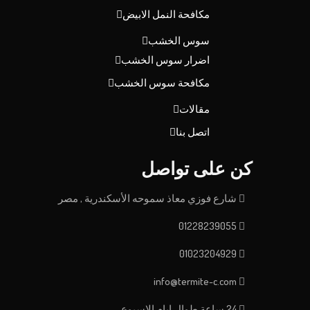
مكافحة النمل الابيض
سوس الخشب
اضرار سوس الخشب
مكافحة سوس الخشب
مقالات
اتصل بنا
كن على تواصل
شارع فوزي معاذ سموحه الأسكندرية , مصر
01228239055
01023204929
info@termite-c.com
24 ساعة طوال ايام الاسبوع