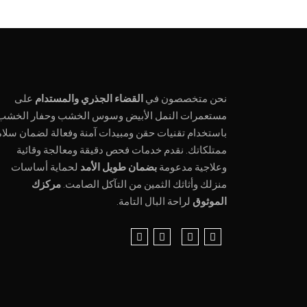
نحن متخصصون في
القضاء الجذري والمستدام
على
مستعمرات النمل الأبيض وسوس الخشب وحفار الخشب
باستخدام تقنيات حقن ومبيدات آمنة وفعالة لضمان سلام
ممتلكاتك. نقدم خدمات فحص دقيقة ومعالجة وقائية
وعلاجية مدعومة
بضمان طويل الأمد
لحماية أساسات
منزلك وأثاثك الثمين من التآكل الصامت.
مركزك
الموثوق
لراحة البال التامة.