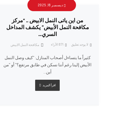
ديسمبر 18, 2025
من اين ياتى النمل الابيض .. “مركز
مكافحة النمل الأبيض” يكشف المداخل
السري…
لا يوجد تعليق
871
الآراء
مكافحة النمل الابيض
كثيراً ما يتساءل أصحاب المنازل: “كيف وصل النمل
الأبيض إلينا رغم أننا نسكن في طابق مرتفع؟” أو “من
أين...
اقرأ المزيد