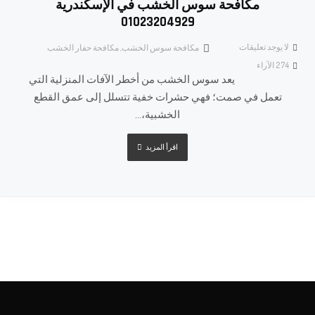
مكافحة سوس الخشب في الإسكندرية
01023204929
لا يوجد تعليقات
مكافحة سوس الخشب
,
مكافحة حفار الخشب
274
الآراء
يعد سوس الخشب من أخطر الآفات المنزلية التي
تعمل في صمت؛ فهي حشرات خفية تتسلل إلى عمق القطع
الخشبية،...
اقرأ المزيد