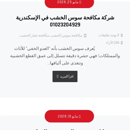
مايو 25, 2026
شركة مكافحة سوس الخشب في الإسكندرية
01023204929
لا يوجد تعليقات
مكافحة سوس الخشب
,
مكافحة حفار الخشب
204
الآراء
يُعرف سوس الخشب بأنه “العدو الخفي” للأثاث
والممتلكات؛ فهي حشرة دقيقة تتسلل إلى عمق القطع الخشبية
وتتغذى على أليافها...
اقرأ المزيد
مايو 19, 2026