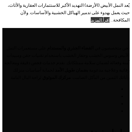
يُعد النمل الأبيض (الأرضة) التهديد الأكبر للاستثمارات العقارية والأثاث،
حيث يعمل بهدوء على تدمير الهياكل الخشبية والأساسات. ولأن
المكافحة...
اقرأ المزيد
نحن متخصصون في
القضاء الجذري والمستدام
على مستعمرات النمل
الأبيض وسوس الخشب وحفار الخشب باستخدام تقنيات حقن ومبيدات
آمنة وفعالة لضمان سلامة ممتلكاتك. نقدم خدمات فحص دقيقة ومعالجة
وقائية وعلاجية مدعومة
بضمان طويل الأمد
لحماية أساسات منزلك
وأثاثك الثمين من التآكل الصامت.
مركزك الموثوق
لراحة البال التامة.