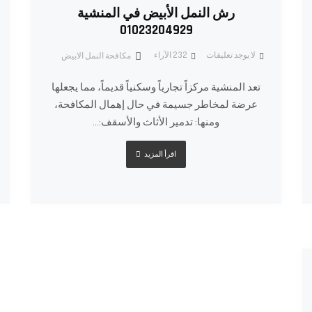
رش النمل الأبيض في المنشية
01023204929
لا يوجد تعليقات
232
الآراء
مكافحة النمل الابيض
تعد المنشية مركزاً تجارياً وسكنياً قديماً، مما يجعلها
عرضة لمخاطر جسيمة في حال إهمال المكافحة،
ومنها: تدمير الأثاث والأسقف:...
اقرأ المزيد