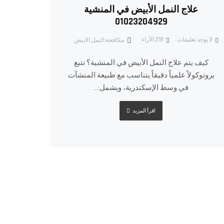
علاج النمل الأبيض في المنشية
01023204929
لا يوجد تعليقات
291
الآراء
مكافحة النمل الابيض
كيف يتم علاج النمل الأبيض في المنشية؟ نتبع
بروتوكولاً علمياً دقيقاً يتناسب مع طبيعة المنشآت
في وسط الإسكندرية، ويشمل:...
اقرأ المزيد