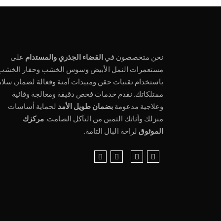
نحن متخصصون في
القضاء الجذري والمستدام
على
مستعمرات النمل الأبيض وسوس الخشب وحفار الخشب
باستخدام تقنيات حقن ومبيدات آمنة وفعالة لضمان سلام
ممتلكاتك. نقدم خدمات فحص دقيقة ومعالجة وقائية
وعلاجية مدعومة
بضمان طويل الأمد
لحماية أساسات
منزلك وأثاثك الثمين من التآكل الصامت.
مركزك
الموثوق
لراحة البال التامة.