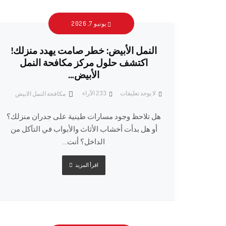
يونيو 7, 2026
النمل الأبيض: خطر صامت يهدد منزلك!
اكتشف حلول مركز مكافحة النمل
الأبيض…
لا يوجد تعليقات
233
الآراء
مكافحة النمل الابيض
هل تلاحظ وجود مسارات طينية على جدران منزلك؟
أو هل بدأت أخشاب الأثاث والأبواب في التآكل من
الداخل؟ أنت...
اقرأ المزيد