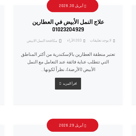
أبريل 30, 2026
علاج النمل الأبيض في العطارين
01023204929
لا يوجد تعليقات
203
الآراء
مكافحة النمل الابيض
تعتبر منطقة العطارين بالإسكندرية من أكثر المناطق
التي تتطلب عناية فائقة عند التعامل مع النمل
الأبيض (الأرضة)، نظراً لكونها...
اقرأ المزيد
أبريل 29, 2026