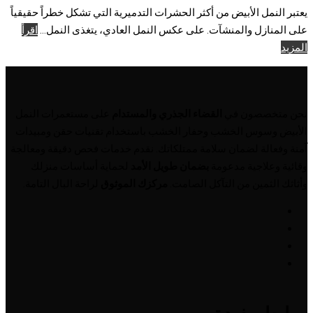
يعتبر النمل الأبيض من أكثر الحشرات التدميرية التي تشكل خطراً حقيقياً
على المنازل والمنشآت. على عكس النمل العادي، يتغذى النمل...
اقرأ
المزيد
نحن متخصصون في
القضاء الجذري والمستدام
على مستعمرات النمل
الأبيض وسوس الخشب وحفار الخشب باستخدام تقنيات حقن ومبيدات
آمنة وفعالة لضمان سلامة ممتلكاتك. نقدم خدمات فحص دقيقة ومعالجة
وقائية وعلاجية مدعومة
بضمان طويل الأمد
لحماية أساسات منزلك
وأثاثك الثمين من التآكل الصامت.
مركزك الموثوق
لراحة البال التامة.