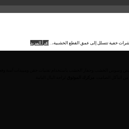
ات خفية تتسلل إلى عمق القطع الخشبية،...
اقرأ المزيد
يض وسوس الخشب وحفار الخشب باستخدام تقنيات حقن ومبيدات آمنة وفعال
من التآكل الصامت.
مركزك الموثوق
لراحة البال التامة.