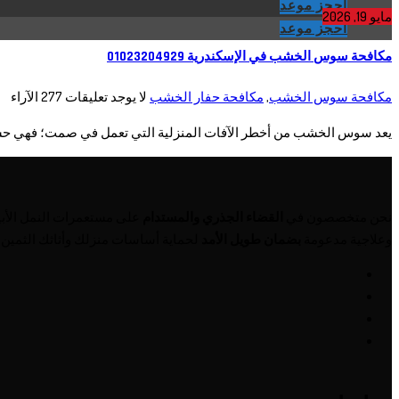
احجز موعد
مايو 19, 2026
احجز موعد
مكافحة سوس الخشب في الإسكندرية 01023204929
مكافحة سوس الخشب
,
مكافحة حفار الخشب
لا يوجد تعليقات
277
الآراء
يعد سوس الخشب من أخطر الآفات المنزلية التي تعمل في صمت؛ فهي حشر
نحن متخصصون في
القضاء الجذري والمستدام
على مستعمرات النمل الأب
وعلاجية مدعومة
بضمان طويل الأمد
لحماية أساسات منزلك وأثاثك الثمين 