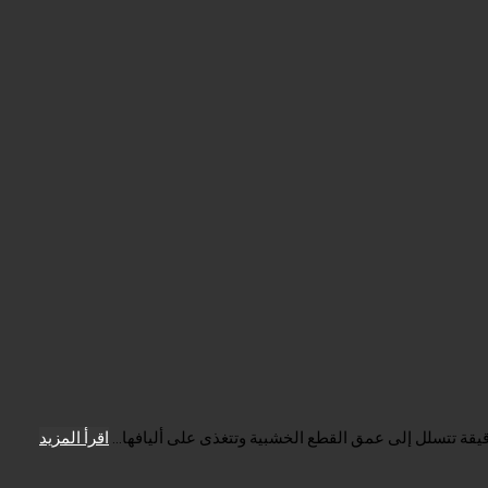
قة تتسلل إلى عمق القطع الخشبية وتتغذى على أليافها...
اقرأ المزيد