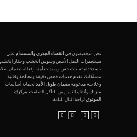
نحن متخصصون في
القضاء الجذري والمستدام
على
مستعمرات النمل الأبيض وسوس الخشب وحفار الخشب
باستخدام تقنيات حقن ومبيدات آمنة وفعالة لضمان سلام
ممتلكاتك. نقدم خدمات فحص دقيقة ومعالجة وقائية
وعلاجية مدعومة
بضمان طويل الأمد
لحماية أساسات
منزلك وأثاثك الثمين من التآكل الصامت.
مركزك
الموثوق
لراحة البال التامة.