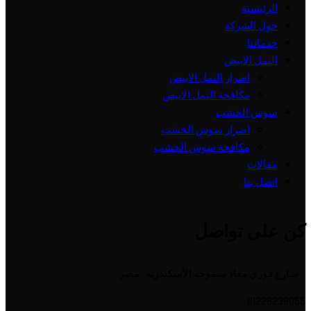
الرئيسية
حول الشركة
خدماتنا
النمل الابيض
اضرار النمل الابيض
مكافحة النمل الابيض
سوس الخشب
اضرار سوس الخشب
مكافحة سوس الخشب
مقالات
اتصل بنا
كن على تواصل
شارع فوزي معاذ سموحه الأسكندرية , مصر
01228239055