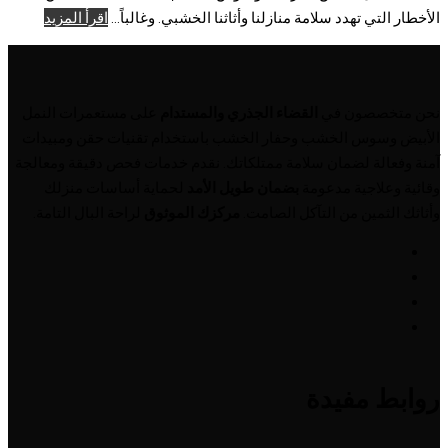
الأخطار التي تهدد سلامة منازلنا وأثاثنا الخشبي. وغالباً...
اقرأ المزيد
نحن متخصصون في
القضاء الجذري والمستدام
على مستعمرات النمل
الأبيض وسوس الخشب وحفار الخشب باستخدام تقنيات حقن ومبيدات
آمنة وفعالة لضمان سلامة ممتلكاتك. نقدم خدمات فحص دقيقة ومعالجة
وقائية وعلاجية مدعومة
بضمان طويل الأمد
لحماية أساسات منزلك
وأثاثك الثمين من التآكل الصامت.
مركزك الموثوق
لراحة البال التامة.
روابط مفيدة