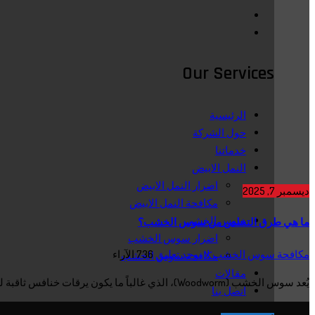
Our Services
الرئيسية
حول الشركة
خدماتنا
النمل الابيض
اضرار النمل الابيض
ديسمبر 7, 2025
مكافحة النمل الابيض
سوس الخشب
ما هي طرق التخلص من سوس الخشب؟
اضرار سوس الخشب
مكافحة سوس الخشب
لا يوجد تعليق
736
الآراء
مكافحة سوس الخشب
مقالات
يُعد سوس الخشب (Woodworm)، الذي غالباً ما يكون يرقات خنافس ثاقبة للخشب، أحد أكثر الآفات تدميراً للمفروشات والهياكل الخشبية....
اتصل بنا