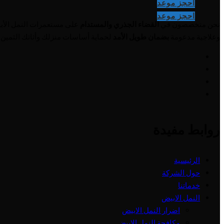
احجز موعد
احجز موعد
نحن متخصصون في
القضاء الجذري والمستدام
على مستعمرات النمل الأب
وعلاجية مدعومة
بضمان طويل الأمد
لحماية أساسات منزلك وأثاثك الثمين 
روابط مفيدة
الرئيسية
حول الشركة
خدماتنا
النمل الابيض
اضرار النمل الابيض
مكافحة النمل الابيض