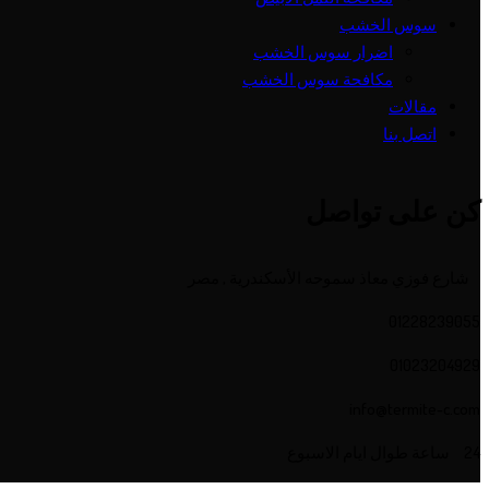
سوس الخشب
اضرار سوس الخشب
مكافحة سوس الخشب
مقالات
اتصل بنا
كن على تواصل
شارع فوزي معاذ سموحه الأسكندرية , مصر
01228239055
01023204929
info@termite-c.com
24 ساعة طوال ايام الاسبوع