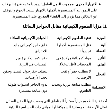
الانهيار الجذري:
مع موت النمل العامل تدريجياً وعدم قدرة اليرقات
على النمو، تبدأ المستعمرة بأكملها بالانهيار بسبب الجوع والتوقف
عن التكاثر، مما يؤدي إلى
القضاء الجذري
على المستعمرة.
📊 مزايا الطعوم الكيميائية مقابل الحواجز السائلة
الميزة
تقنية الطعوم الكيميائية
الحواجز الكيميائية السائلة
آلية
قتل المستعمرة بأكملها
خلق حاجز كيميائي مانع
القضاء
(جذرياً).
للاختراق.
التأثير
مواد كيميائية مركزة في
حقن كميات كبيرة من
البيئي
المحطات (أقل تدخلاً).
المبيدات في التربة.
لا يتطلب حفر أو ثقب
يتطلب حفر حول المبنى وحقن
التدخل
الأرضيات.
تحت الأرضيات.
تتطلب متابعة دورية وتجديد
يدوم الحاجز لسنوات طويلة
الاستدامة
الطعوم.
دون متابعة مستمرة.
تُعد تقنية الطعوم خياراً ممتازاً للمناطق التي يصعب فيها الحقن السائل
(مثل الأرصفة الخرسانية السميكة) أو للمباني ذات الحساسية البيئية.