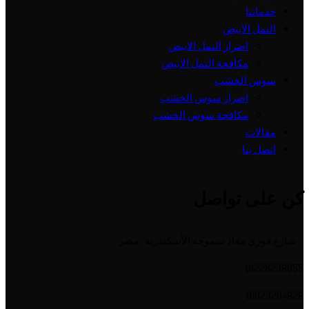
خدماتنا
النمل الابيض
اضرار النمل الابيض
مكافحة النمل الابيض
سوس الخشب
اضرار سوس الخشب
مكافحة سوس الخشب
مقالات
اتصل بنا
كن على تواصل
شارع فوزي معاذ سموحه الأسكندرية , مصر
01228239055
01023204929