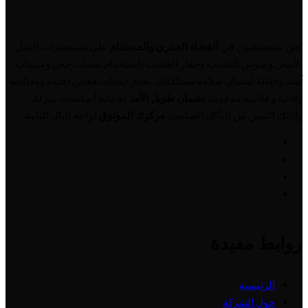
نحن متخصصون في
القضاء الجذري والمستدام
على مستعمرات النمل
الأبيض وسوس الخشب وحفار الخشب باستخدام تقنيات حقن ومبيدات
آمنة وفعالة لضمان سلامة ممتلكاتك. نقدم خدمات فحص دقيقة ومعالجة
وقائية وعلاجية مدعومة
بضمان طويل الأمد
لحماية أساسات منزلك
وأثاثك الثمين من التآكل الصامت.
مركزك الموثوق
لراحة البال التامة.
روابط مفيدة
الرئيسية
حول الشركة