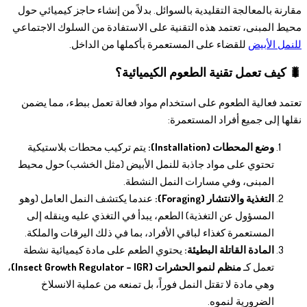
مقارنة بالمعالجة التقليدية بالسوائل. بدلاً من إنشاء حاجز كيميائي حول
محيط المبنى، تعتمد هذه التقنية على الاستفادة من السلوك الاجتماعي
للنمل الأبيض
للقضاء على المستعمرة بأكملها من الداخل.
🐛 كيف تعمل تقنية الطعوم الكيميائية؟
تعتمد فعالية الطعوم على استخدام مواد فعالة تعمل ببطء، مما يضمن
نقلها إلى جميع أفراد المستعمرة:
وضع المحطات (Installation):
يتم تركيب محطات بلاستيكية
تحتوي على مواد جاذبة للنمل الأبيض (مثل الخشب) حول محيط
المبنى، وفي مسارات النمل النشطة.
التغذية والانتشار (Foraging):
عندما يكتشف النمل العامل (وهو
المسؤول عن التغذية) الطعم، يبدأ في التغذي عليه وينقله إلى
المستعمرة كغذاء لباقي الأفراد، بما في ذلك اليرقات والملكة.
المادة القاتلة البطيئة:
يحتوي الطعم على مادة كيميائية نشطة
تعمل كـ
منظم لنمو الحشرات (Insect Growth Regulator – IGR)
،
وهي مادة لا تقتل النمل فوراً، بل تمنعه من عملية الانسلاخ
الضرورية لنموه.