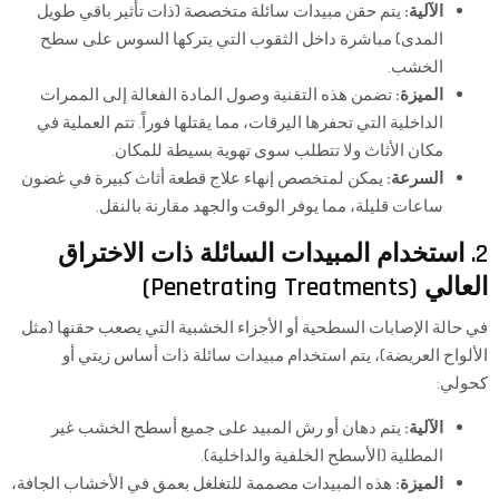
الآلية:
يتم حقن مبيدات سائلة متخصصة (ذات تأثير باقي طويل
المدى) مباشرة داخل الثقوب التي يتركها السوس على سطح
الخشب.
الميزة:
تضمن هذه التقنية وصول المادة الفعالة إلى الممرات
الداخلية التي تحفرها اليرقات، مما يقتلها فوراً. تتم العملية في
مكان الأثاث ولا تتطلب سوى تهوية بسيطة للمكان.
السرعة:
يمكن لمتخصص إنهاء علاج قطعة أثاث كبيرة في غضون
ساعات قليلة، مما يوفر الوقت والجهد مقارنة بالنقل.
2. استخدام المبيدات السائلة ذات الاختراق
العالي (Penetrating Treatments)
في حالة الإصابات السطحية أو الأجزاء الخشبية التي يصعب حقنها (مثل
الألواح العريضة)، يتم استخدام مبيدات سائلة ذات أساس زيتي أو
كحولي:
الآلية:
يتم دهان أو رش المبيد على جميع أسطح الخشب غير
المطلية (الأسطح الخلفية والداخلية).
الميزة:
هذه المبيدات مصممة للتغلغل بعمق في الأخشاب الجافة،