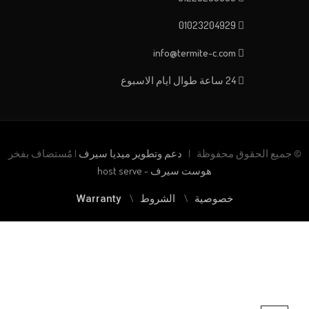
01023204929
info@termite-c.com
24 ساعة طوال ايام الاسبوع
© جميع الحقوق محفوظة |
دعم وتطوير ميديا سيرف
| مُستضاف بفخر
هوست سيرف - host serve
خصوصية
الشروط
Warranty