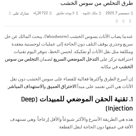
طرق التخلص من سوس الخشب
ديسمبر 7, 2025
ملك عليوه
لا يوجد تعليق
722
الآراء
شارك على
عندما يصاب الأثاث
بسوس الخشب
(Woodworm)، يبحث المالك عن حل
سريع وجذري يوقف التلف دون الحاجة إلى عمليات لوجستية معقدة
ومكلفة مثل نقل الأثاث أو تفكيكه. لحسن الحظ، تتوفر اليوم تقنيات
احترافية تركز على
التدخل الموضعي السريع
لضمان
التخلص من سوس
الخشب
في مكانه.
إن أسرع الطرق وأكثرها فعالية للقضاء على سوس الخشب دون نقل
الأثاث هي التي تعتمد على مبدأ
الاختراق العميق
و
الاستهداف المباشر
:
1. تقنية الحقن الموضعي للمبيدات (Deep
Injection)
هذه هي الطريقة الأسرع والأكثر شيوعاً والأقل إزعاجاً. وهي تستهدف
الآفة في عمقها دون الحاجة لنقل القطعة: