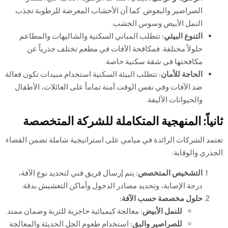
الصراصير والبعوض. كما أن الأخشاب المعرضة للرطوبة تجذب
النمل الأبيض وسوس الخشب.
التنوع البيئي:
تتطلب المباني السكنية والشاليهات والمطاعم
حلولاً مختلفة. فمكافحة الآفات في مطعم تختلف جذرياً عن
مكافحتها في شقة سكنية خاصة.
الحاجة للأمان:
تتطلب البيئة السكنية استخدام مبيدات تكون فعالة
ضد الآفات وفي نفس الوقت آمنة تماماً على العائلات، الأطفال
والحيوانات الأليفة.
ثانياً: المنهجية المتكاملة للشركة المتخصصة
تعتمد الشركات الرائدة في ميامي على استراتيجية شاملة تضمن القضاء
الجذري والوقاية:
التشخيص المتخصص:
يتم إرسال فريق فني لتحديد نوع الآفة،
درجة الإصابة، وتحديد مصادر الدخول وأماكن التعشيش بدقة.
حلول مخصصة حسب الآفة:
للنمل الأبيض:
معالجة كيميائية حاجزية للتربة وضمان ممتد.
للصراصير والبق:
استخدام طعوم الجل الحديثة والمعالجة