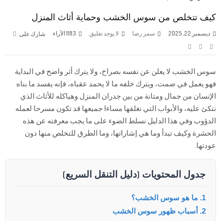
كيف تتخلص من سوس الخشب وحماية أثاث المنزل
ديسمبر 22, 2025
سمر رضا
لا يوجد تعليق
1183
الآراء
شارك على
سوس الخشب لا يعلن عن نفسه بصراخ، ولا يترك أثر واضح في البداية
فهو يعمل في صمت، ويترك خلفه ما لا يحمد عقباه، فإنه يفسد ما بناه
الإنسان من جمال ومتانة من بين جدران المنزل وهياكله للأثاث الذي
نتكئ عليه، والأبواب التي نغلقها مساءا جميعها قد تكون مسرحا لعمله
الدؤوب وفي هذا الدليل نسلط الضوء على ما يجب معرفته عن هذه
الحشرة وكيف تبدأ وما هي إشاراتها، وما الطرق للتخلص منها دون
عودتها.
جدول المحتويات (دليل التنقل السريع)
1. ما هو سوس الخشب؟
2. أسباب ظهور سوس الخشب