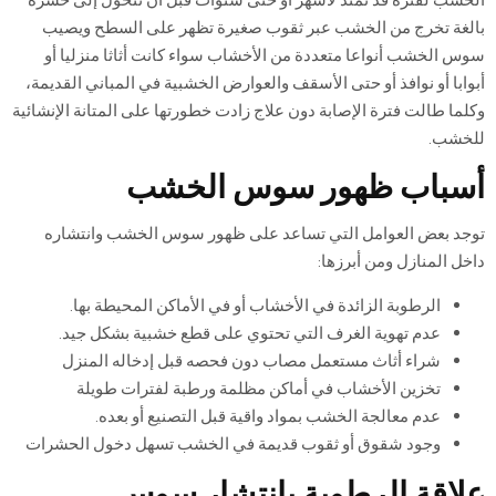
بالغة تخرج من الخشب عبر ثقوب صغيرة تظهر على السطح ويصيب
سوس الخشب أنواعا متعددة من الأخشاب سواء كانت أثاثا منزليا أو
أبوابا أو نوافذ أو حتى الأسقف والعوارض الخشبية في المباني القديمة،
وكلما طالت فترة الإصابة دون علاج زادت خطورتها على المتانة الإنشائية
للخشب.
أسباب ظهور سوس الخشب
توجد بعض العوامل التي تساعد على ظهور سوس الخشب وانتشاره
داخل المنازل ومن أبرزها:
الرطوبة الزائدة في الأخشاب أو في الأماكن المحيطة بها.
عدم تهوية الغرف التي تحتوي على قطع خشبية بشكل جيد.
شراء أثاث مستعمل مصاب دون فحصه قبل إدخاله المنزل
تخزين الأخشاب في أماكن مظلمة ورطبة لفترات طويلة
عدم معالجة الخشب بمواد واقية قبل التصنيع أو بعده.
وجود شقوق أو ثقوب قديمة في الخشب تسهل دخول الحشرات
علاقة الرطوبة بانتشار سوس