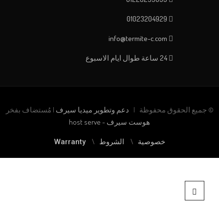
01023204929
info@termite-c.com
24 ساعة طوال ايام الاسبوع
© جميع الحقوق محفوظة |
دعم وتطوير ميديا سيرف
| مُستضاف بفخر
هوست سيرف - host serve
خصوصية
الشروط
Warranty