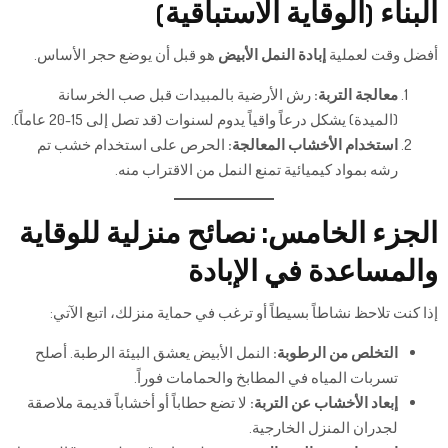
البناء (الوقاية الاستباقية)
أفضل وقت لعملية
إبادة النمل الأبيض
هو قبل أن يوضع حجر الأساس.
معالجة التربة:
رش الأرضية بالمبيدات قبل صب الخرسانة
(الميدة) يشكل درعاً واقياً يدوم لسنوات (قد تصل إلى 15-20 عاماً).
استخدام الأخشاب المعالجة:
الحرص على استخدام خشب تم
رشه بمواد كيميائية تمنع النمل من الاقتراب منه.
الجزء الخامس: نصائح منزلية للوقاية
والمساعدة في الإبادة
إذا كنت تلاحظ نشاطاً بسيطاً أو ترغب في حماية منزلك، اتبع الآتي:
التخلص من الرطوبة:
النمل الأبيض يعشق البيئة الرطبة. أصلح
تسربات المياه في المطابخ والحمامات فوراً.
إبعاد الأخشاب عن التربة:
لا تضع حطاباً أو أخشاباً قديمة ملاصقة
لجدران المنزل الخارجية.