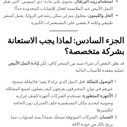
استخدام زيت البرتقال:
يحتوي على مادة “دي-ليمونين” التي تقتل
النمل الأبيض عند الملامسة (فعال للإصابات المحدودة جداً).
الخل والليمون:
محلول منزلي يمكن رشه في الزوايا، يعمل كمنفر
طبيعي ولكنه لا يقضي على المستعمرات الكبيرة.
الجزء السادس: لماذا يجب الاستعانة
بشركة متخصصة؟
قد يظن البعض أن شراء مبيد من المتجر كافٍ، لكن
إبادة النمل الأبيض
عملية معقدة للأسباب التالية:
الوصول للملكة:
قتل النمل الذي تراه لا يفيد؛ فالملكة ستنتج
غيرهم في ثوانٍ. المحترفون يعرفون كيف يصلون لمنبع المشكلة.
الأجهزة المتطورة:
تستخدم الشركات أجهزة كشف حرارية
وصوتية لتحديد مكان المستعمرة خلف الجدران دون الحاجة
لتكسيرها.
الضمان:
الشركات الموثوقة تمنحك ضماناً يمتد لسنوات، مما
يريح بالك من عودة الآفة.