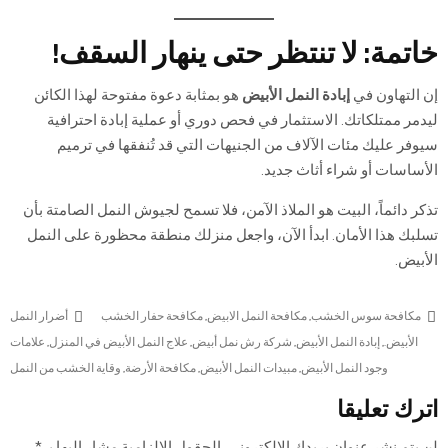
خاتمة: لا تنتظر حتى ينهار السقف!
إن التهاون في
إبادة النمل الأبيض
هو بمثابة دعوة مفتوحة لهذا الكائن
ليدمر ممتلكاتك. الاستثمار في فحص دوري أو عملية إبادة احترافية
سيوفر عليك مئات الآلاف من الجنيهات التي قد تُنفقها في ترميم
الأساسات أو شراء أثاث جديد.
تذكر دائماً، البيت هو الملاذ الآمن، فلا تسمح لجيوش النمل الصامتة بأن
تسلبك هذا الأمان. ابدأ الآن، واجعل منزلك منطقة محظورة على النمل
الأبيض.
مكافحة سوس الخشب
,
مكافحة النمل الابيض
,
مكافحة حفار الخشب
أضرار النمل
الأبيض.
,
إبادة النمل الأبيض
,
شركة رش نمل أبيض
,
علاج النمل الأبيض في المنزل
,
علامات
وجود النمل الأبيض
,
مبيدات النمل الأبيض
,
مكافحة الأرضة
,
وقاية الخشب من النمل
اترك تعليقا
لن يتم نشر عنوان بريدك الإلكتروني.
الحقول الإلزامية مشار إليها بـ
*