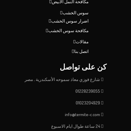
مكافحة النمل الابيض
سوس الخشب
اضرار سوس الخشب
مكافحة سوس الخشب
مقالات
اتصل بنا
كن على تواصل
شارع فوزي معاذ سموحه الأسكندرية , مصر
01228239055
01023204929
info@termite-c.com
24 ساعة طوال ايام الاسبوع