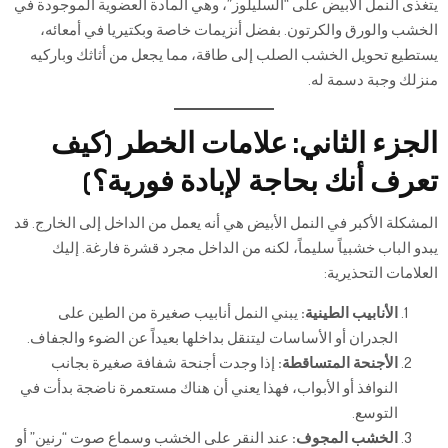
يتغذى النمل الأبيض على “السليلوز”، وهي المادة العضوية الموجودة في
الخشب والورق والكرتون. بفضل أنزيمات خاصة وبكتيريا في أمعائه،
يستطيع تحويل الخشب الصلب إلى طاقة، مما يجعل من أثاثك وباركيه
منزلك وجبة دسمة له.
الجزء الثاني: علامات الخطر (كيف
تعرف أنك بحاجة لإبادة فورية؟)
المشكلة الأكبر في النمل الأبيض هي أنه يعمل من الداخل إلى الخارج. قد
يبدو الباب خشبياً سليماً، لكنه من الداخل مجرد قشرة فارغة. إليك
العلامات التحذيرية:
الأنابيب الطينية:
يبني النمل أنابيب صغيرة من الطين على
الجدران أو الأساسات ليتنقل بداخلها بعيداً عن الضوء والجفاف.
الأجنحة المتساقطة:
إذا وجدت أجنحة شفافة صغيرة بجانب
النوافذ أو الأبواب، فهذا يعني أن هناك مستعمرة ناضجة بدأت في
التوسع.
الخشب المجوف:
عند النقر على الخشب وسماع صوت “رنين” أو