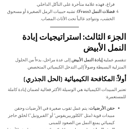
فراغ، فهذه علامة متأخرة على التآكل الداخلي.
فضلات النمل (Frass):
تشبه حبيبات الرمل الصغيرة أو مسحوق
الخشب، وتتواجد غالباً تحت الأثاث المصاب.
الجزء الثالث: استراتيجيات إبادة
النمل الأبيض
تنقسم عملية
إبادة النمل الأبيض
إلى عدة مراحل، بدءاً من الحلول
المنزلية البسيطة وصولاً إلى التدخل الكيميائي المتخصص.
أولاً: المكافحة الكيميائية (الحل الجذري)
تعتبر المبيدات الكيميائية هي الوسيلة الأكثر فعالية لضمان إبادة كاملة
للمستعمرة:
حقن الأرضيات:
يتم عمل ثقوب صغيرة في الأرضيات وحقن
مبيدات قوية (مثل “الكلوربيريفوس” أو “الفبرونيل”) لخلق حاجز
كيميائي يمنع النمل من الصعود للمبنى.