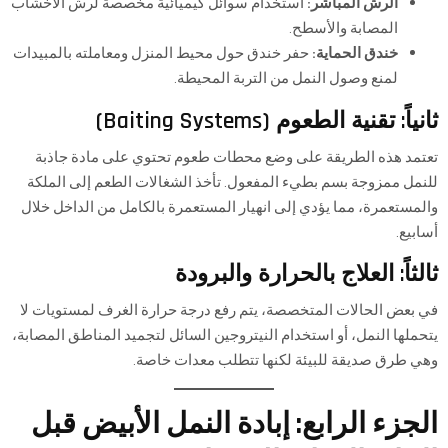
الرش المباشر:
استخدام سوائل كيميائية مخصصة لرش الأخشاب
المصابة والأسطح.
خندق الحماية:
حفر خندق حول محيط المنزل ومعاملته بالمبيدات
لمنع وصول النمل من التربة المحيطة.
ثانياً: تقنية الطعوم (Baiting Systems)
تعتمد هذه الطريقة على وضع محطات طعوم تحتوي على مادة جاذبة
للنمل ممزوجة بسم بطيء المفعول. تأخذ الشغالات الطعم إلى الملكة
والمستعمرة، مما يؤدي إلى انهيار المستعمرة بالكامل من الداخل خلال
أسابيع.
ثالثاً: العلاج بالحرارة والبرودة
في بعض الحالات المتخصصة، يتم رفع درجة حرارة الغرف لمستويات لا
يتحملها النمل، أو استخدام النيتروجين السائل لتجميد المناطق المصابة،
وهي طرق صديقة للبيئة لكنها تتطلب معدات خاصة.
الجزء الرابع: إبادة النمل الأبيض قبل