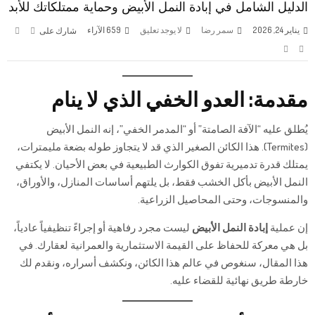
الدليل الشامل في إبادة النمل الأبيض وحماية ممتلكاتك للأبد
يناير 24, 2026
سمر رضا
لا يوجد تعليق
659
الآراء
شارك على
مقدمة: العدو الخفي الذي لا ينام
يُطلق عليه “الآفة الصامتة” أو “المدمر الخفي”، إنه النمل الأبيض
(Termites). هذا الكائن الصغير الذي قد لا يتجاوز طوله بضعة مليمترات،
يمتلك قدرة تدميرية تفوق الكوارث الطبيعية في بعض الأحيان. لا يكتفي
النمل الأبيض بأكل الخشب فقط، بل يلتهم أساسات المنازل، والأوراق،
والمنسوجات، وحتى المحاصيل الزراعية.
إن عملية
إبادة النمل الأبيض
ليست مجرد رفاهية أو إجراءً تنظيفياً عادياً،
بل هي معركة للحفاظ على القيمة الاستثمارية والعمرانية لعقارك. في
هذا المقال، سنغوص في عالم هذا الكائن، ونكشف أسراره، ونقدم لك
خارطة طريق نهائية للقضاء عليه.