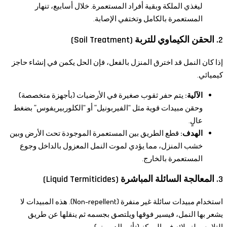
ليغذي الملكة وبقية أفراد المستعمرة. خلال أسابيع، تنهار
المستعمرة بالكامل وتختفي الإصابة.
2. الحقن الكيماوي للتربة (Soil Treatment)
إذا كان النمل قد اخترق المنزل بالفعل، فإن الحل يكمن في إنشاء حاجز
كيميائي.
الآلية:
يتم حفر ثقوب صغيرة في الأرضيات (بأجهزة متخصصة)
وحقن مبيدات قوية مثل “الفيربونيل” أو “الكلوربيريفوس” بضغط
عالٍ.
الهدف:
قطع الطريق بين المستعمرة الموجودة تحت الأرض وبين
خشب المنزل، مما يؤدي لموت النمل المعزول بالداخل وجوع
المستعمرة بالخارج.
3. المعالجة السائلة المباشرة (Liquid Termiticides)
استخدام مبيدات سائلة غير منفرة (Non-repellent). هذه المبيدات لا
يشعر بها النمل، فيسير فوقها ويلتصق بجسمه ثم ينقلها عن طريق
التلامس لزملائه في المركز (تأثير الدومينو).