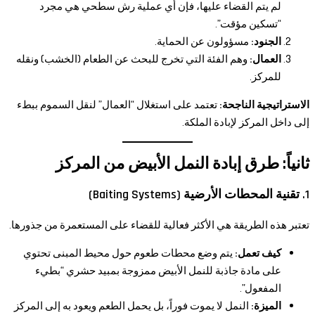
لم يتم القضاء عليها، فإن أي عملية رش سطحي هي مجرد
“تسكين مؤقت”.
الجنود:
مسؤولون عن الحماية.
العمال:
وهم الفئة التي تخرج للبحث عن الطعام (الخشب) ونقله
للمركز.
الاستراتيجية الناجحة:
تعتمد على استغلال “العمال” لنقل السموم ببطء
إلى داخل المركز لإبادة الملكة.
ثانياً: طرق إبادة النمل الأبيض من المركز
1. تقنية المحطات الأرضية (Baiting Systems)
تعتبر هذه الطريقة هي الأكثر فعالية للقضاء على المستعمرة من جذورها.
كيف تعمل:
يتم وضع محطات طعوم حول محيط المبنى تحتوي
على مادة جاذبة للنمل الأبيض ممزوجة بمبيد حشري “بطيء
المفعول”.
الميزة:
النمل لا يموت فوراً، بل يحمل الطعم ويعود به إلى المركز