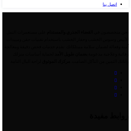
اتصل بنا
نحن متخصصون في
القضاء الجذري والمستدام
على مستعمرات النمل
الأبيض وسوس الخشب وحفار الخشب باستخدام تقنيات حقن ومبيدات
آمنة وفعالة لضمان سلامة ممتلكاتك. نقدم خدمات فحص دقيقة ومعالجة
وقائية وعلاجية مدعومة
بضمان طويل الأمد
لحماية أساسات منزلك
وأثاثك الثمين من التآكل الصامت.
مركزك الموثوق
لراحة البال التامة.
روابط مفيدة