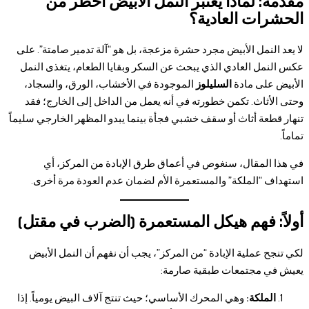
مقدمة: لماذا يعتبر النمل الأبيض أخطر من
الحشرات العادية؟
لا يعد النمل الأبيض مجرد حشرة مزعجة، بل هو “آلة تدمير صامتة”. على
عكس النمل العادي الذي يبحث عن السكر وبقايا الطعام، يتغذى النمل
الأبيض على مادة
السليلوز
الموجودة في الأخشاب، الورق، والسجاد،
وحتى الأثاث. تكمن خطورته في أنه يعمل من الداخل إلى الخارج؛ فقد
تنهار قطعة أثاث أو سقف خشبي فجأة بينما يبدو المظهر الخارجي سليماً
تماماً.
في هذا المقال، سنغوص في أعماق طرق الإبادة من المركز، أي
استهداف “الملكة” والمستعمرة الأم لضمان عدم العودة مرة أخرى.
أولاً: فهم هيكل المستعمرة (الضرب في مقتل)
لكي تنجح عملية الإبادة “من المركز”، يجب أن نفهم أن النمل الأبيض
يعيش في مجتمعات طبقية صارمة:
الملكة:
وهي المحرك الأساسي؛ حيث تنتج آلاف البيض يومياً. إذا