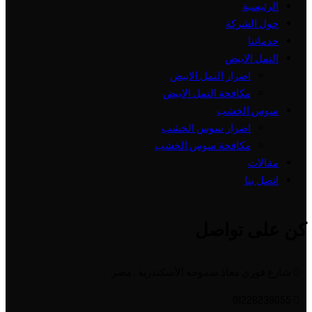
الرئيسية
حول الشركة
خدماتنا
النمل الابيض
اضرار النمل الابيض
مكافحة النمل الابيض
سوس الخشب
اضرار سوس الخشب
مكافحة سوس الخشب
مقالات
اتصل بنا
كن على تواصل
شارع فوزي معاذ سموحه الأسكندرية , مصر
01228239055