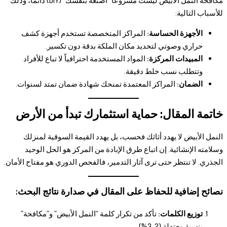
مكافحة النمل الأبيض ليست مشروعاً “اصنعه بنفسك” (DIY) دائماً، وذلك
للأسباب التالية:
الأجهزة الحساسة:
المراكز المتخصصة تستخدم أجهزة كشف
حراري وصوتي لتحديد مكان الملكة بدقة دون تكسير.
المبيدات المركزة:
المواد المستخدمة احترافياً لا تباع للأفراد
وتتطلب نسب خلط دقيقة.
الضمان:
المراكز المعتمدة تمنحك شهادة ضمان تمتد لسنوات.
خاتمة المقال: حماية استثمارك تبدأ من الأرض
النمل الأبيض لا يهدد أثاثك فحسب، بل يهدد القيمة السوقية لمنزلك
وسلامته الإنشائية. إن اتباع طرق الإبادة من المركز هو الحل الوحيد
الجذري. لا تنتظر حتى ترى آثار التدمير، فالفحص الدوري هو مفتاح الأمان.
نصائح إضافية للحفاظ على المقال في صدارة نتائج البحث:
توزيع الكلمات:
تأكد من تكرار كلمة “النمل الأبيض” و”مكافحة”
بنسبة معتدلة (2-3%).